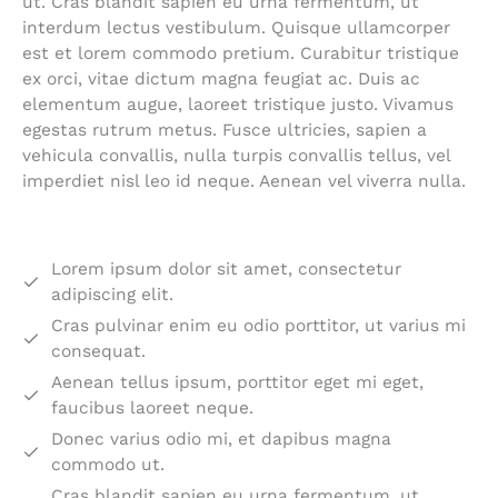
ut. Cras blandit sapien eu urna fermentum, ut
interdum lectus vestibulum. Quisque ullamcorper
est et lorem commodo pretium. Curabitur tristique
ex orci, vitae dictum magna feugiat ac. Duis ac
elementum augue, laoreet tristique justo. Vivamus
egestas rutrum metus. Fusce ultricies, sapien a
vehicula convallis, nulla turpis convallis tellus, vel
imperdiet nisl leo id neque. Aenean vel viverra nulla.
Lorem ipsum dolor sit amet, consectetur
adipiscing elit.
Cras pulvinar enim eu odio porttitor, ut varius mi
consequat.
Aenean tellus ipsum, porttitor eget mi eget,
faucibus laoreet neque.
Donec varius odio mi, et dapibus magna
commodo ut.
Cras blandit sapien eu urna fermentum, ut